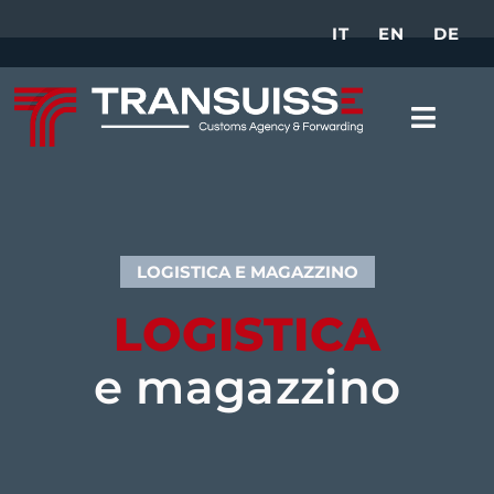
IT
EN
DE
SERVIZI DOGANALI
SERVIZI DI TRASPOR
TRASPORTI INTERN
LOGISTICA E MAGAZZINO
LOGISTICA
e magazzino