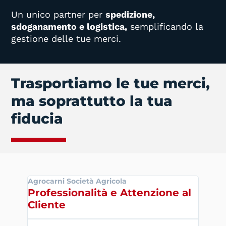
Un unico partner per
spedizione,
sdoganamento e logistica,
semplificando la
gestione delle tue merci.
Trasportiamo le tue merci,
ma soprattutto la tua
fiducia
Agrocarni Società Agricola
Aziend
Professionalità e Attenzione al
Affi
Cliente
Mass