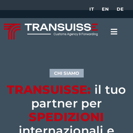
IT
EN
DE
SERVIZI DOGANALI
SERVIZI DI TRASPOR
TRASPORTI INTERN
CHI SIAMO
TRANSUISSE:
il tuo
partner per
SPEDIZIONI
internazionali e