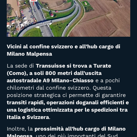
Vicini al confine svizzero e all’hub cargo di
Milano Malpensa
La sede di
Transuisse si trova a Turate
(Como), a soli 800 metri dall’uscita
autostradale A9 Milano-Chiasso
e a pochi
chilometri dal confine svizzero. Questa
posizione strategica ci permette di garantire
transiti rapidi, operazioni doganali efficienti e
una logistica ottimizzata per le spedizioni tra
Italia e Svizzera
.
Inoltre, la
prossimità all’hub cargo di Milano
Malpensa
, uno dei più importanti del Sud